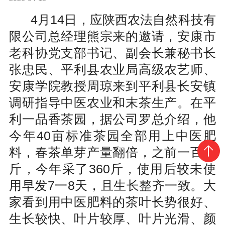
4月14日，应陕西农法自然科技有
限公司总经理熊宗来的邀请，安康市
老科协党支部书记、副会长兼秘书长
张忠民、平利县农业局高级农艺师、
安康学院教授周琼来到平利县长安镇
调研指导中医农业和末茶生产。在平
利一品香茶园，据公司罗总介绍，他
今年40亩标准茶园全部用上中医肥
料，春茶单芽产量翻倍，之前一百多
斤，今年采了360斤，使用后较未使
用早发7一8天，且生长整齐一致。大
家看到用中医肥料的茶叶长势很好、
生长较快、叶片较厚、叶片光滑、颜